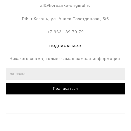
all@koreanka-original.ru
РФ, г.Казань, ул. Анаса Тазетдинова, 5/6
+7 963 139 79 79
ПОДПИСАТЬСЯ:
Никакого спама, только самая важная информация.
Подписаться