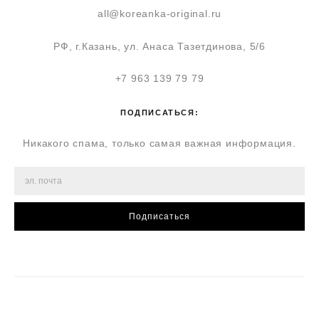
all@koreanka-original.ru
РФ, г.Казань, ул. Анаса Тазетдинова, 5/6
+7 963 139 79 79
ПОДПИСАТЬСЯ:
Никакого спама, только самая важная информация.
Подписаться