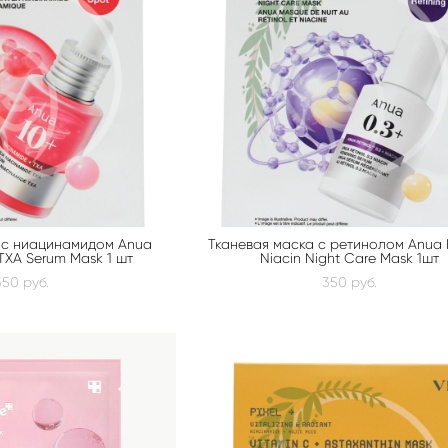
 с ниацинамидом Anua
Тканевая маска с ретинолом Anua R
TXA Serum Mask 1 шт
Niacin Night Care Mask 1шт
350 pуб.
350 pуб.