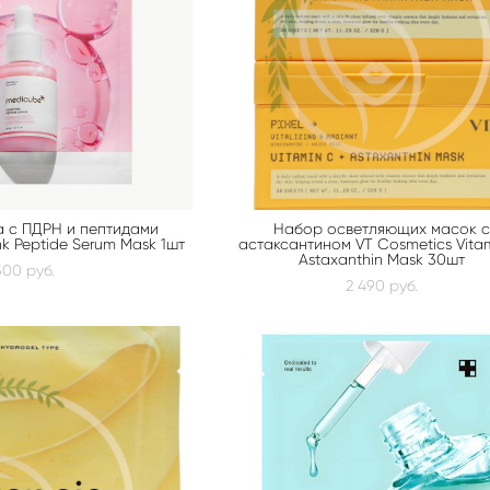
а с ПДРН и пептидами
Набор осветляющих масок 
k Peptide Serum Mask 1шт
астаксантином VT Cosmetics Vita
Astaxanthin Mask 30шт
300 pуб.
2 490 pуб.