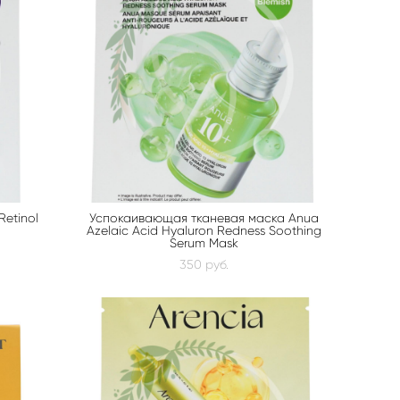
etinol
Успокаивающая тканевая маска Anua
Azelaic Acid Hyaluron Redness Soothing
Serum Mask
350 pуб.