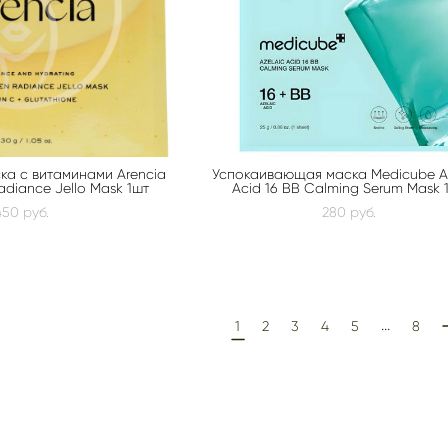
ка с витаминами Arencia
Успокаивающая маска Medicube A
adiance Jello Mask 1шт
Acid 16 BB Calming Serum Mask 
450 pуб.
280 pуб.
...
1
2
3
4
5
8