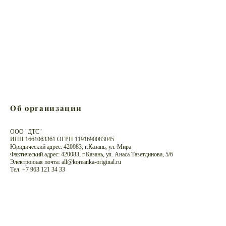
Об организации
ООО "ДТС"
ИНН 1661063361 ОГРН 1191690083045
Юридический адрес: 420083, г.Казань, ул. Мира
Фактический адрес: 420083, г.Казань, ул. Анаса Тазетдинова, 5/6
Электронная почта: all@koreanka-original.ru
Тел. +7 963 121 34 33