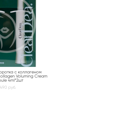
оротка с коллагеном
ollagen Voluming Cream
ule 4ml*2шт
 490 pуб.