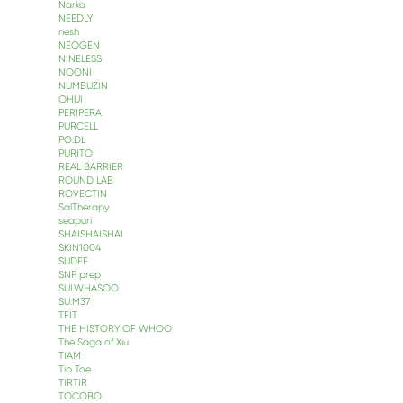
Narka
NEEDLY
nesh
NEOGEN
NINELESS
NOONI
NUMBUZIN
OHUI
PERIPERA
PURCELL
PO:DL
PURITO
REAL BARRIER
ROUND LAB
ROVECTIN
SalTherapy
seapuri
SHAISHAISHAI
SKIN1004
SUDEE
SNP prep
SULWHASOO
SU:M37
TFIT
THE HISTORY OF WHOO
The Saga of Xiu
TIAM
Tip Toe
TIRTIR
TOCOBO