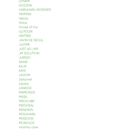
G9SKIN
GOODAL
HARUHARU WONDER
HEIMISH
hetras
Hince
House of Hur
ILLIYOON
ISNTREE
JAVIN DE SEOUL
JULYME
JUST AS I AM
JM SOLUTION
JUMISO
KAINE
KAJA
KAHI
LAGOM
Lilybyred
Lilyeve
LANEIGE
MAMONDE
MASIL
MEDICUBE
MEDIHEAL
MENOKIN
MIGUHARA
MIXSOON
MONCLOS
mommy care