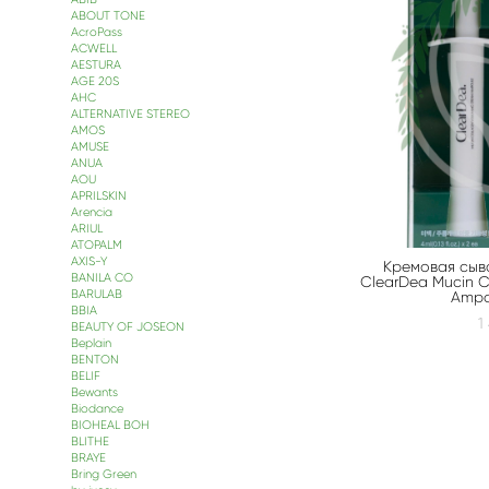
ABOUT TONE
AcroPass
ACWELL
AESTURA
AGE 20S
АНС
ALTERNATIVE STEREO
AMOS
AMUSE
ANUA
AOU
APRILSKIN
Arencia
ARIUL
ATOPALM
AXIS-Y
Кремовая сыв
BANILA CO
ClearDea Mucin C
BARULAB
Ampo
BBIA
1
BEAUTY OF JOSEON
Beplain
BENTON
BELIF
Bewants
Biodance
BIOHEAL BOH
BLITHE
BRAYE
Bring Green