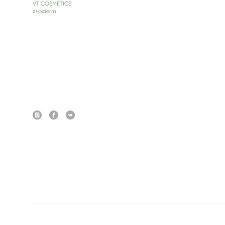
VT COSMETICS
z+piderm