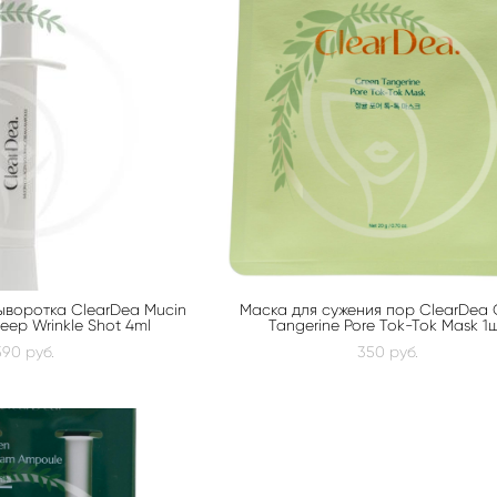
ыворотка ClearDea Mucin
Маска для сужения пор ClearDea 
Deep Wrinkle Shot 4ml
Tangerine Pore Tok-Tok Mask 1
590 pуб.
350 pуб.