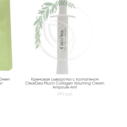
Green
Кремовая сыворотка с коллагеном
шт
ClearDea Mucin Collagen Voluming Cream
Ampoule 4ml
590 pуб.