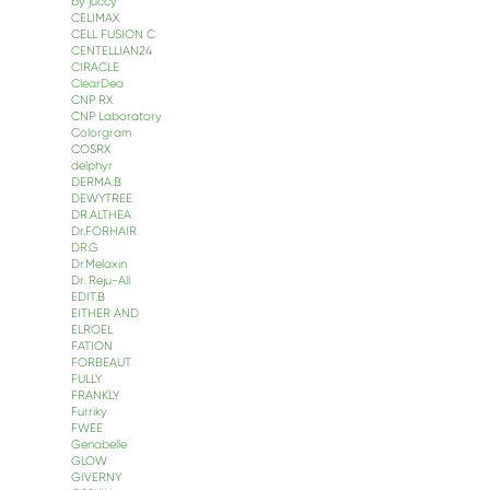
by juccy
CELIMAX
CELL FUSION С
CENTELLIAN24
CIRACLE
ClearDea
CNP RX
CNP Laboratory
Colorgram
COSRX
delphyr
DERMA:B
DEWYTREE
DR.ALTHEA
Dr.FORHAIR
DR.G
Dr.Melaxin
Dr. Reju-All
EDIT.B
EITHER AND
ELROEL
FATION
FORBEAUT
FULLY
FRANKLY
Furriky
FWEE
Genabelle
GLOW
GIVERNY