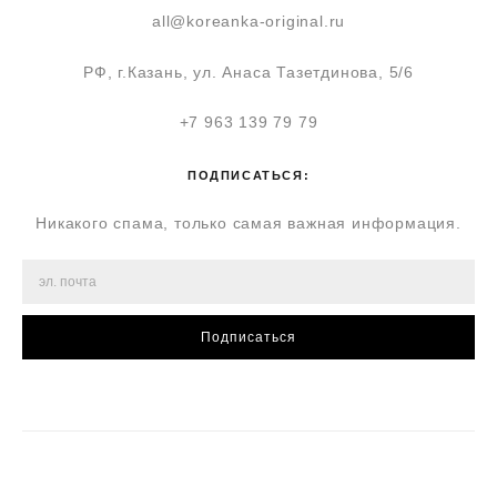
all@koreanka-original.ru
РФ, г.Казань, ул. Анаса Тазетдинова, 5/6
+7 963 139 79 79
ПОДПИСАТЬСЯ:
Никакого спама, только самая важная информация.
Подписаться