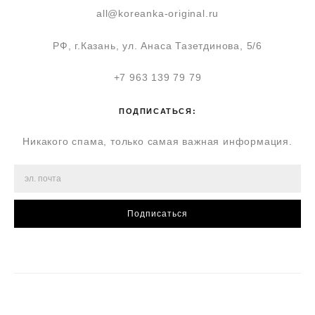
all@koreanka-original.ru
РФ, г.Казань, ул. Анаса Тазетдинова, 5/6
+7 963 139 79 79
ПОДПИСАТЬСЯ:
Никакого спама, только самая важная информация.
Подписаться