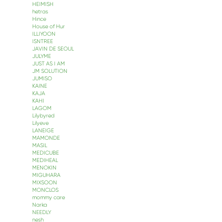
HEIMISH
hetras
Hince
House of Hur
ILLIYOON
ISNTREE
JAVIN DE SEOUL
JULYME
JUST AS I AM
JM SOLUTION
JUMISO
KAINE
KAJA
KAHI
LAGOM
Lilybyred
Lilyeve
LANEIGE
MAMONDE
MASIL
MEDICUBE
MEDIHEAL
MENOKIN
MIGUHARA
MIXSOON
MONCLOS
mommy care
Narka
NEEDLY
nesh