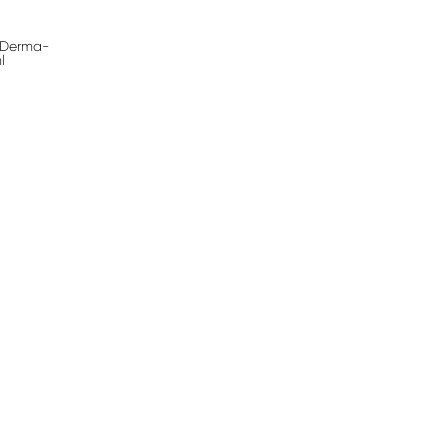
 Derma-
l