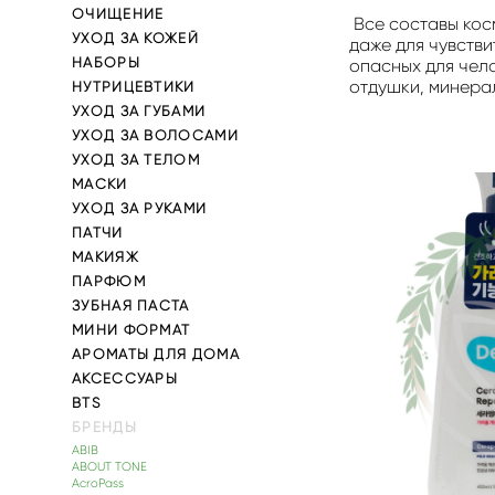
ОЧИЩЕНИЕ
Все составы косм
УХОД ЗА КОЖЕЙ
даже для чувстви
НАБОРЫ
опасных для чел
отдушки, минера
НУТРИЦЕВТИКИ
УХОД ЗА ГУБАМИ
УХОД ЗА ВОЛОСАМИ
УХОД ЗА ТЕЛОМ
МАСКИ
УХОД ЗА РУКАМИ
ПАТЧИ
МАКИЯЖ
ПАРФЮМ
ЗУБНАЯ ПАСТА
МИНИ ФОРМАТ
АРОМАТЫ ДЛЯ ДОМА
АКСЕССУАРЫ
BTS
БРЕНДЫ
ABIB
ABOUT TONE
AcroPass