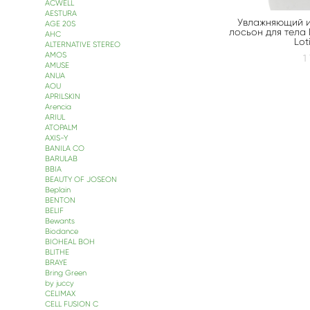
ACWELL
AESTURA
Увлажняющий 
AGE 20S
лосьон для тела
АНС
Lot
ALTERNATIVE STEREO
AMOS
1
AMUSE
ANUA
AOU
APRILSKIN
Arencia
ARIUL
ATOPALM
AXIS-Y
BANILA CO
BARULAB
BBIA
BEAUTY OF JOSEON
Beplain
BENTON
BELIF
Bewants
Biodance
BIOHEAL BOH
BLITHE
BRAYE
Bring Green
by juccy
CELIMAX
CELL FUSION С