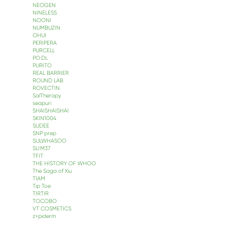
NEOGEN
NINELESS
NOONI
NUMBUZIN
OHUI
PERIPERA
PURCELL
PO:DL
PURITO
REAL BARRIER
ROUND LAB
ROVECTIN
SalTherapy
seapuri
SHAISHAISHAI
SKIN1004
SUDEE
SNP prep
SULWHASOO
SU:M37
TFIT
THE HISTORY OF WHOO
The Saga of Xiu
TIAM
Tip Toe
TIRTIR
TOCOBO
VT COSMETICS
z+piderm