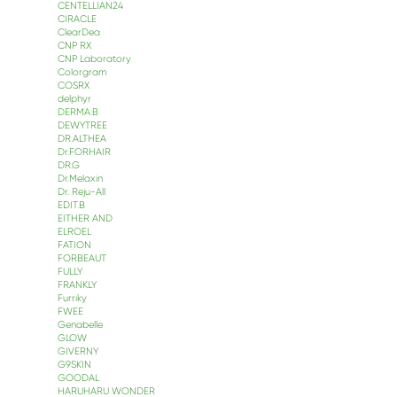
CENTELLIAN24
CIRACLE
ClearDea
CNP RX
CNP Laboratory
Colorgram
COSRX
delphyr
DERMA:B
DEWYTREE
DR.ALTHEA
Dr.FORHAIR
DR.G
Dr.Melaxin
Dr. Reju-All
EDIT.B
EITHER AND
ELROEL
FATION
FORBEAUT
FULLY
FRANKLY
Furriky
FWEE
Genabelle
GLOW
GIVERNY
G9SKIN
GOODAL
HARUHARU WONDER