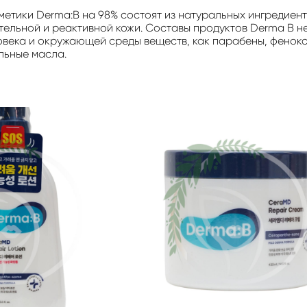
етики Derma:B на 98% состоят из натуральных ингредиент
тельной и реактивной кожи. Составы продуктов Derma B н
овека и окружающей среды веществ, как парабены, фенокс
льные масла.