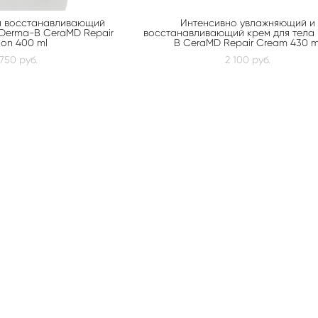
и восстанавливающий
Интенсивно увлажняющий и
 Derma-B CeraMD Repair
восстанавливающий крем для тела
ion 400 ml
B CeraMD Repair Cream 430 m
 750 pуб.
2 100 pуб.