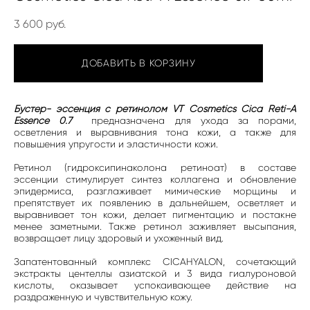
3 600 pуб.
ДОБАВИТЬ В КОРЗИНУ
Бустер- эссенция с ретинолом VT Cosmetics Cica Reti-A
Essence 0.7
предназначена для ухода за порами,
осветления и выравнивания тона кожи, а также для
повышения упругости и эластичности кожи.
Ретинол (гидроксипинаколона ретиноат) в составе
эссенции стимулирует синтез коллагена и обновление
эпидермиса, разглаживает мимические морщины и
препятствует их появлению в дальнейшем, осветляет и
выравнивает тон кожи, делает пигментацию и постакне
менее заметными. Также ретинол заживляет высыпания,
возвращает лицу здоровый и ухоженный вид.
Запатентованный комплекс CICAHYALON, сочетающий
экстракты центеллы азиатской и 3 вида гиалуроновой
кислоты, оказывает успокаивающее действие на
раздраженную и чувствительную кожу.