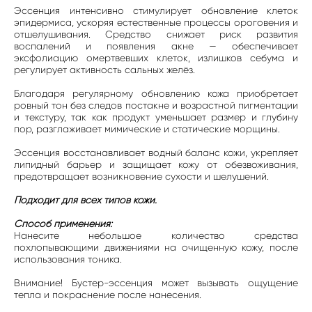
Эссенция интенсивно стимулирует обновление клеток
эпидермиса, ускоряя естественные процессы ороговения и
отшелушивания. Средство снижает риск развития
воспалений и появления акне — обеспечивает
эксфолиацию омертвевших клеток, излишков себума и
регулирует активность сальных желёз.
Благодаря регулярному обновлению кожа приобретает
ровный тон без следов постакне и возрастной пигментации
и текстуру, так как продукт уменьшает размер и глубину
пор, разглаживает мимические и статические морщины.
Эссенция восстанавливает водный баланс кожи, укрепляет
липидный барьер и защищает кожу от обезвоживания,
предотвращает возникновение сухости и шелушений.
Подходит для всех типов кожи.
Способ применения:
Нанесите небольшое количество средства
похлопывающими движениями на очищенную кожу, после
использования тоника.
Внимание! Бустер-эссенция может вызывать ощущение
тепла и покраснение после нанесения.