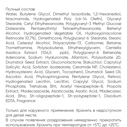
Полный состав:
Water, Butylene Glycol, Dimethyl Isosorbide, 1,2-Hexanediol,
Niacinamide, Hydrogenated Poly (c6-14 Olefin), Glyceryl
Stearate, Cetyl Ethylhexanoate, Polyglyceryl-3 Methyl Glucose
Distearate, Pentaerythrityl Tetraethylhexanoate, Behenyl
Alcohol, Hydrogenated Vegetable Oil, Hydroxypinacolone
Retinoate (0,7%), Dimethicone, Polyglyceryl-6 Stearate, Stearic
Acid, Cetearyl Alcohol, Polyacrylate-13, Carbomer, Betaine,
Tromethamine, Polyisobutene, Ethylhexylglycerin, Centella
Asiatica Extract (104,5 ppb), Polyglyceryl-6 Behenate,
Adenosine, Sodium Hyaluronate, Allantoin, Polysorbate 20,
Drumstick Seed Extract, Gluconolactone, Bakuchiol, Capryloyl
Salicylic Acid, Sorbitan Isostearate, Ceramide NP, Cholesterol,
Hydroxystearic Acid, Glycerin, Tocopherol, Drumstick Seed Oil,
Ascorbic Acid, Phytosphingosine, Pentylene Glycol, Retinol,
Hydrogenated Lecithin, Lecithin, Caprylyl Glycol, Sodium
Phosphate, Trehalose, Bht, Acetyl Hexapeptide-8, Propolis
Extract, Madecassoside, Asiaticoside, Asiatic Acid, Madecassic
Acid, Bha, Sh-oligopeptide-1, Sh-polypeptide-1, Disodium
EDTA, Fragrance
Только для наружного применения. Хранить в недоступном
для детей месте.
В случае появления раздражения немедленно прекратить
использование. Хранить при температуре от +5*С до +25*С.