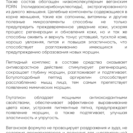
Также состав обогащен низкомолекулярным веганским
PDRN (полидезоксирибонуклеотиды), экстрагированного
из дикого женьшеня. Целебные компоненты содержащиеся в
корне женьшеня, такие как сапонины, витамины и другие
полезные микроэлементы способны не только
предупредить преждевременное увядание кожи, ускоряя
процесс регенерации и обновления кожи, но и так же
способны оживить и вернуть тонус уставшей, тусклой коже,
хорошо увлажняя, питая и повышая эластичность, что
способствует разглаживанию имеющихся и
предупреждению образования новых морщин.
Пептидный комплекс в составе средства оказывает
антивозрастное действие: стимулирует регенерацию,
сокращает глубину морщин, разглаживает и подтягивает.
Ботулоподобный пептид аргирелин способствует
расслаблению мышц лица, тем самым препятствует
появлению мимических морщин.
Глутатион обладает мощными антиоксидантными
свойствами, обеспечивает эффективное выравнивание
цвета кожи, устраняя пигментные пятна, предупреждает
появление морщин, а также подтягивает, улучшая
эластичность и упругость.
Веганская формула не провоцирует раздражения и зуда, не
содержит ароматизаторов и подходит для чувствительной