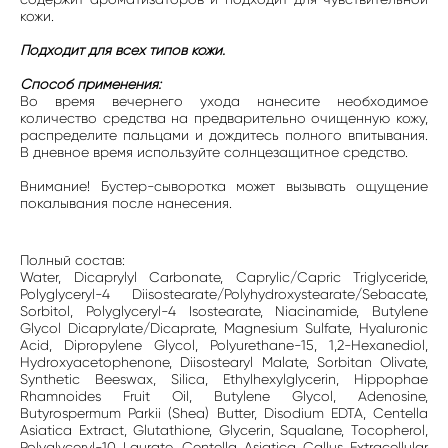
кожи.
Подходит для всех типов кожи.
Способ применения:
Во время вечернего ухода нанесите необходимое
количество средства на предварительно очищенную кожу,
распределите пальцами и дождитесь полного впитывания.
В дневное время используйте солнцезащитное средство.
Внимание! Бустер-сыворотка может вызывать ощущение
покалывания после нанесения.
Полный состав:
Water, Dicaprylyl Carbonate, Caprylic/Capric Triglyceride,
Polyglyceryl-4 Diisostearate/Polyhydroxystearate/Sebacate,
Sorbitol, Polyglyceryl-4 Isostearate, Niacinamide, Butylene
Glycol Dicaprylate/Dicaprate, Magnesium Sulfate, Hyaluronic
Acid, Dipropylene Glycol, Polyurethane-15, 1,2-Hexanediol,
Hydroxyacetophenone, Diisostearyl Malate, Sorbitan Olivate,
Synthetic Beeswax, Silica, Ethylhexylglycerin, Hippophae
Rhamnoides Fruit Oil, Butylene Glycol, Adenosine,
Butyrospermum Parkii (Shea) Butter, Disodium EDTA, Centella
Asiatica Extract, Glutathione, Glycerin, Squalane, Tocopherol,
Polyglyceryl-10 Laurate, Centella Asiatica Callus Extracellular