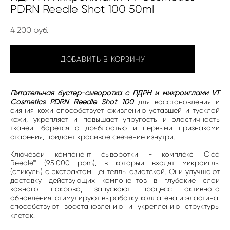
PDRN Reedle Shot 100 50ml
4 200 pуб.
ДОБАВИТЬ В КОРЗИНУ
Питательная бустер-сыворотка с ПДРН и микроиглами VT
Cosmetics PDRN Reedle Shot 100
для восстановления и
сияния кожи способствует оживлению уставшей и тусклой
кожи, укрепляет и повышает упругость и эластичность
тканей, борется с дряблостью и первыми признаками
старения, придает красивое свечение изнутри.
Ключевой компонент сыворотки - комплекс Cica
Reedle™ (95.000 ppm), в который входят микроиглы
(спикулы) с экстрактом центеллы азиатской. Они улучшают
доставку действующих компонентов в глубокие слои
кожного покрова, запускают процесс активного
обновления, стимулируют выработку коллагена и эластина,
способствуют восстановлению и укреплению структуры
клеток.