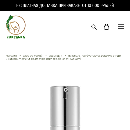
БЕСПЛАТНАЯ ДОСТАВКА ПРИ ЗАКАЗЕ ОТ 10 000 РУБЛЕЙ
магазин
>
уход за кожей
>
эссенция
>
питательная бустер-сыворотка с пдрн
и микроиглами vt cosmetics pdrn reedle shot 100 50ml