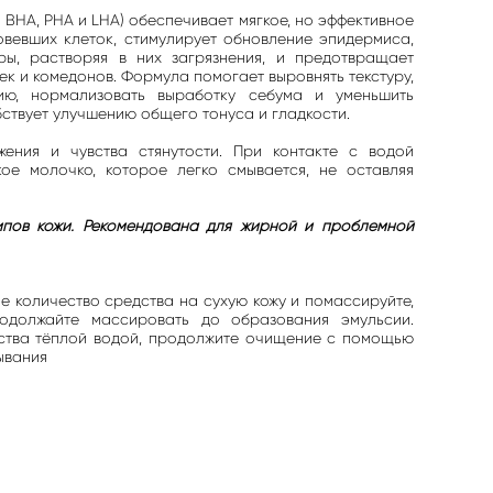
 BHA, PHA и LHA) обеспечивает мягкое, но эффективное
вевших клеток, стимулирует обновление эпидермиса,
ы, растворяя в них загрязнения, и предотвращает
ек и комедонов. Формула помогает выровнять текстуру,
цию, нормализовать выработку себума и уменьшить
ствует улучшению общего тонуса и гладкости.
ения и чувства стянутости. При контакте с водой
ое молочко, которое легко смывается, не оставляя
ипов кожи. Рекомендована для жирной и проблемной
 количество средства на сухую кожу и помассируйте,
одолжайте массировать до образования эмульсии.
ства тёплой водой, продолжите очищение с помощью
ывания