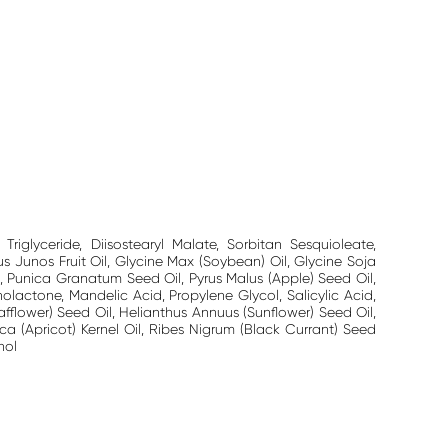
Triglyceride, Diisostearyl Malate, Sorbitan Sesquioleate,
us Junos Fruit Oil, Glycine Max (Soybean) Oil, Glycine Soja
, Punica Granatum Seed Oil, Pyrus Malus (Apple) Seed Oil,
olactone, Mandelic Acid, Propylene Glycol, Salicylic Acid,
fflower) Seed Oil, Helianthus Annuus (Sunflower) Seed Oil,
a (Apricot) Kernel Oil, Ribes Nigrum (Black Currant) Seed
nol