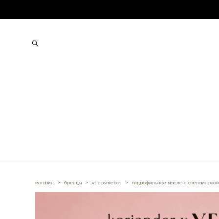
магазин
>
бренды
>
vt cosmetics
>
гидрофильное масло с азелаиновой к