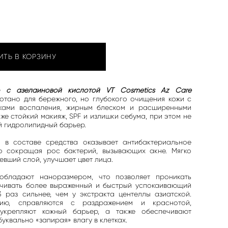
ИТЬ В КОРЗИНУ
о с азелаиновой кислотой VT Cosmetics Az Care
отано для бережного, но глубокого очищения кожи с
ками воспаления, жирным блеском и расширенными
же стойкий макияж, SPF и излишки себума, при этом не
й гидролипидный барьер.
 в составе средства оказывает антибактериальное
но сокращая рос бактерий, вызывающих акне. Мягко
вший слой, улучшает цвет лица.
обладают наноразмером, что позволяет проникать
ечивать более выраженный и быстрый успокаивающий
3 раз сильнее, чем у экстракта центеллы азиатской.
цию, справляются с раздражением и краснотой,
укрепляют кожный барьер, а также обеспечивают
уквально «запирая» влагу в клетках.