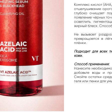
Комплекс кислот (AHA,
отшелушивание орого
глубоко очищает пор
появление чёрных точ
осветлить пигмента
жирный блеск. Способ
Не вызывает раздраж
превращается в лёгк
плёнки.
Подходит для всех т
кожи.
Способ применения:
Нанесите необходимое
добавьте воды и пр
Смойте остатки сред
геля или пенки для ум