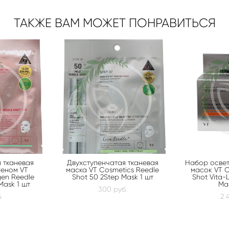
ТАКЖЕ ВАМ МОЖЕТ ПОНРАВИТЬСЯ
 тканевая
Двухступенчатая тканевая
Набор осве
геном VT
маска VT Cosmetics Reedle
масок VT C
gen Reedle
Shot 50 2Step Mask 1 шт
Shot Vita-L
Mask 1 шт
Ma
300 pуб.
.
2 