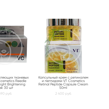
тляющих тканевых
Капсульный крем с ретиналем
osmetics Reedle
и пептидами VT Cosmetics
ight Brightening
Retinal Peptide Capsule Cream
sk 30 шт
50ml
490 pуб.
2 400 pуб.