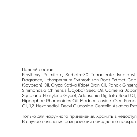
Полный состав:
Ethylhexyl Palmitate, Sorbeth-30 Tetraoleate, Isopropyl 
Fragrance, Lithospermum Erythrorhizon Root Extract, Capryl
(Soybean) Oil, Oryza Sativa (Rice) Bran Oil, Panax Ginse
Simmondsia Chinensis (Jojoba) Seed Oil, Camellia Japonica
Squalane, Pentylene Glycol, Adansonia Digitata Seed Oil, 
Hippophae Rhamnoides Oil, Madecassoside, Olea Europaea (
Oil, 1,2-Hexanediol, Decyl Glucoside, Centella Asiatica Extr
Только для наружного применения. Хранить в недоступ
В случае появления раздражения немедленно прекратит