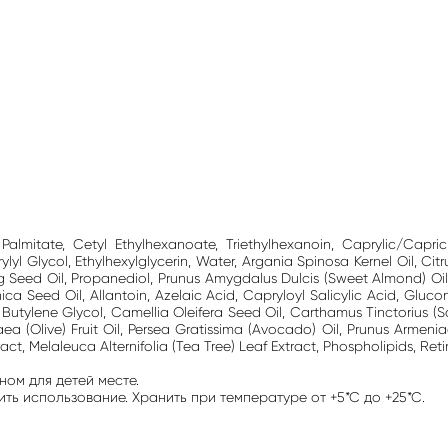
Palmitate, Cetyl Ethylhexanoate, Triethylhexanoin, Caprylic/Capric 
yl Glycol, Ethylhexylglycerin, Water, Argania Spinosa Kernel Oil, Citr
ng Seed Oil, Propanediol, Prunus Amygdalus Dulcis (Sweet Almond) Oil
 Seed Oil, Allantoin, Azelaic Acid, Capryloyl Salicylic Acid, Glucon
Butylene Glycol, Camellia Oleifera Seed Oil, Carthamus Tinctorius (Sa
Olive) Fruit Oil, Persea Gratissima (Avocado) Oil, Prunus Armeniac
act, Melaleuca Alternifolia (Tea Tree) Leaf Extract, Phospholipids, Reti
ном для детей месте.
ь использование. Хранить при температуре от +5*С до +25*С.