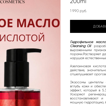
200ml
1 990 pуб.
ДОБАВ
Гидрофильное масл
Cleansing Oil
разраб
выраженными призна
порами.Растворяет да
нарушая естественны
Азелаиновая кислота
действие, значитель
отшелушивает орогове
Экзосомы центеллы 
вглубь кожи и обесп
эффект, который в 5.
Ускоряют регенера
восстанавливают и 
мощную гидратацию, б