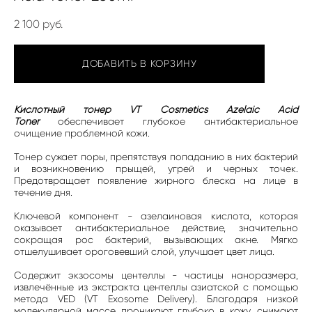
2 100 pуб.
ДОБАВИТЬ В КОРЗИНУ
Кислотный тонер VT Cosmetics Azelaic Acid
Toner
обеспечивает глубокое антибактериальное
очищение проблемной кожи.
Тонер сужает поры, препятствуя попаданию в них бактерий
и возникновению прыщей, угрей и черных точек.
Предотвращает появление жирного блеска на лице в
течение дня.
Ключевой компонент - азелаиновая кислота, которая
оказывает антибактериальное действие, значительно
сокращая рос бактерий, вызывающих акне. Мягко
отшелушивает ороговевший слой, улучшает цвет лица.
Содержит экзосомы центеллы - частицы наноразмера,
извлечённые из экстракта центеллы азиатской с помощью
метода VED (VT Exosome Delivery). Благодаря низкой
молекулярной массе проникают глубоко в кожу, снимают