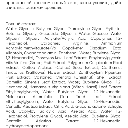
пропитанный тонером ватный диск, затем удалите, дайте
впитаться остаткам средства.
Полный состав:
Water, Glycerin, Butylene Glycol, Dipropylene Glycol, Erythritol,
Betaine, Glyceryl Glucoside, Glycerin, Water, Glucose, Water,
Glycerin, Glyceryl Acrylate/Acrylic Acid Copolymer, 1,2-
Hexanediol, Carbomer, Arginine, Ammonium
Acryloyldimethyltaurate/Vp Copolymer, Disodium Edta,
Allantoin, Cyanocobalamin, Panthenol, Water, Butylene Glycol,
1,2-Hexanediol, Diospyros Kaki Leaf Extract, Ethylhexylglycerin,
Vitis Vinifera (Grape) Fruit Extract, Polygonum Cuspidatum Root
Extract, Coffea Arabica (Coffee) Seed Extract, Carthamus
Tinctorius (Safflower) Flower Extract, Zanthoxylum Piperitum
Fruit Extract, Castanea Crenata (Chestnut) Shell Extract,
Camellia Sinensis Leaf Extract, Water, Butylene Glycol, 1,2-
Hexanediol, Hamamelis Virginiana (Witch Hazel) Leaf Extract,
Ethylhexylglycerin, Water, Butylene Glycol, 1,2-Hexanediol,
Melaleuca Alternifolia (Tea Tree) Leaf Extract,
Ethylhexylglycerin, Water, Butylene Glycol, 1,2-Hexanediol,
Centella Asiatica Extract, Citric Acid, Gluconolactone, Salicylic
Acid, Capryloyl Salicylic Acid, Azelaic Acid, Water, 1,2-
Hexanediol, Propylene Glycol, Azelaic Acid, Butylene Glycol,
Centella Asiatica Extract, 1,2-Hexanediol,
Hydroxyacetophenone