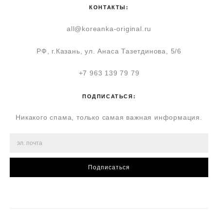
КОНТАКТЫ:
all@koreanka-original.ru
РФ, г.Казань, ул. Анаса Тазетдинова, 5/6
+7 963 139 79 79
ПОДПИСАТЬСЯ:
Никакого спама, только самая важная информация.
Подписаться