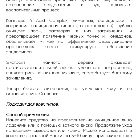
покраснение, раздражение и зуд, подавляют
воспалительный процесс.
Комплекс 4 Acid Complex (лимонная, салициловая и
каприлоил салициловая кислоты, глюконолактон) глубоко
очищает поры, растворяя в них загрязнения, и
предотвращает появление чёрных точек и комедонов,
обеспечивает мягкое, но эффективное отшелушивание
ороговевших клеток, стимулирует обновление
эпидермиса.
Экстракт чайного дерева оказывает
противовоспалительный эффект, уменьшает покраснение,
снижает риск возникновения акне, способствует быстрому
заживлению.
Тонер быстро впитывается, не утяжеляет кожу и не
оставляет липкой пленки.
Подходит для всех типов.
Способ применения:
Нанесите средство на предварительно очищенное лицо
ладонями или с помощью ватного диска. Продолжите уход
нанесением сыворотки или крема. Можно использовать в
качестве локальной маски: на 5–10 минут приложите к коже