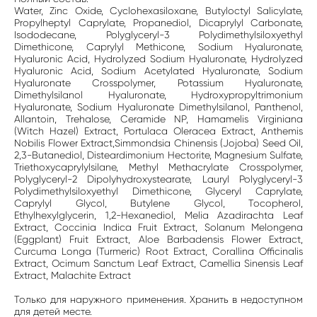
Water, Zinc Oxide, Cyclohexasiloxane, Butyloctyl Salicylate,
Propylheptyl Caprylate, Propanediol, Dicaprylyl Carbonate,
Isododecane, Polyglyceryl-3 Polydimethylsiloxyethyl
Dimethicone, Caprylyl Methicone, Sodium Hyaluronate,
Hyaluronic Acid, Hydrolyzed Sodium Hyaluronate, Hydrolyzed
Hyaluronic Acid, Sodium Acetylated Hyaluronate, Sodium
Hyaluronate Crosspolymer, Potassium Hyaluronate,
Dimethylsilanol Hyaluronate, Hydroxypropyltrimonium
Hyaluronate, Sodium Hyaluronate Dimethylsilanol, Panthenol,
Allantoin, Trehalose, Ceramide NP, Hamamelis Virginiana
(Witch Hazel) Extract, Portulaca Oleracea Extract, Anthemis
Nobilis Flower Extract,Simmondsia Chinensis (Jojoba) Seed Oil,
2,3-Butanediol, Disteardimonium Hectorite, Magnesium Sulfate,
Triethoxycaprylylsilane, Methyl Methacrylate Crosspolymer,
Polyglyceryl-2 Dipolyhydroxystearate, Lauryl Polyglyceryl-3
Polydimethylsiloxyethyl Dimethicone, Glyceryl Caprylate,
Caprylyl Glycol, Butylene Glycol, Tocopherol,
Ethylhexylglycerin, 1,2-Hexanediol, Melia Azadirachta Leaf
Extract, Coccinia Indica Fruit Extract, Solanum Melongena
(Eggplant) Fruit Extract, Aloe Barbadensis Flower Extract,
Curcuma Longa (Turmeric) Root Extract, Corallina Officinalis
Extract, Ocimum Sanctum Leaf Extract, Camellia Sinensis Leaf
Extract, Malachite Extract
Только для наружного применения. Хранить в недоступном
для детей месте.