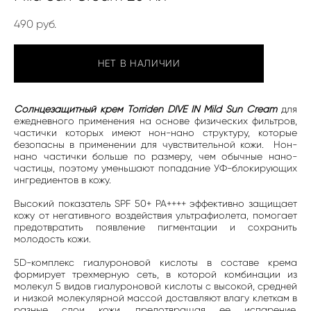
490 pуб.
НЕТ В НАЛИЧИИ
Солнцезащитный крем Torriden DIVE IN Mild Sun Cream
для
ежедневного применения на основе физических фильтров,
частички которых имеют нон-нано структуру, которые
безопасны в применении для чувствительной кожи. Нон-
нано частички больше по размеру, чем обычные нано-
частицы, поэтому уменьшают попадание УФ-блокирующих
ингредиентов в кожу.
Высокий показатель SPF 50+ РА++++ эффективно защищает
кожу от негативного воздействия ультрафиолета, помогает
предотвратить появление пигментации и сохранить
молодость кожи.
5D-комплекс гиалуроновой кислоты в составе крема
формирует трехмерную сеть, в которой комбинации из
молекул 5 видов гиалуроновой кислоты с высокой, средней
и низкой молекулярной массой доставляют влагу клеткам в
разные слои кожи, предотвращая ее испарение,