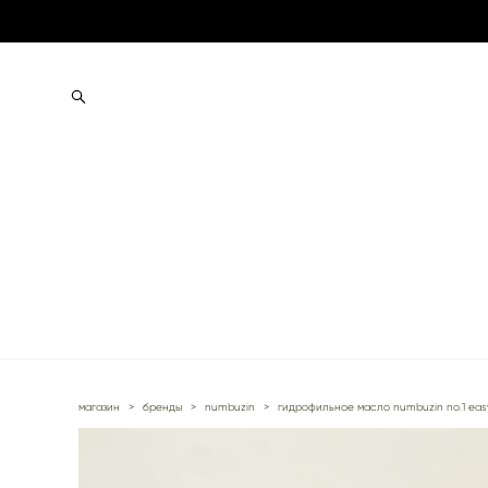
магазин
>
бренды
>
numbuzin
>
гидрофильное масло numbuzin no.1 easy