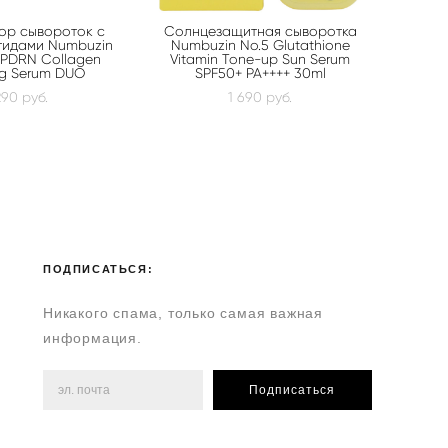
бор сывороток с
Солнцезащитная сыворотка
тидами Numbuzin
Numbuzin No.5 Glutathione
 PDRN Collagen
Vitamin Tone-up Sun Serum
ng Serum DUO
SPF50+ PA++++ 30ml
290 pуб.
1 690 pуб.
ПОДПИСАТЬСЯ:
Никакого спама, только самая важная
информация.
Подписаться