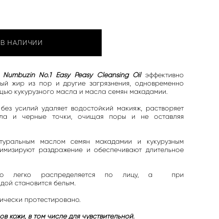
 В НАЛИЧИИ
Numbuzin No.1 Easy Peasy Cleansing Oil
эффективно
ный жир из пор и другие загрязнения, одновременно
щью кукурузного масла и масла семян макадамии.
без усилий удаляет водостойкий макияж, растворяет
ала и черные точки, очищая поры и не оставляя
туральным маслом семян макадамии и кукурузным
имизируют раздражение и обеспечивают длительное
сло легко распределяется по лицу, а при
дой становится белым.
ически протестировано.
ов кожи, в том числе для чувствительной.