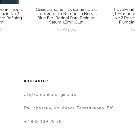
жения пор с
Сыворотка для сужения пор с
Travel-на
uzin No.3
ретинолом Numbuzin No.3
ПДРН и пеп
ore Refining
Blue Bio-Retinol Pore Refining
No.2 Rose
ml
Serum 1,3ml*10штl
Plumpi
б.
1 390 pуб.
1 
КОНТАКТЫ:
all@koreanka-original.ru
РФ, г.Казань, ул. Анаса Тазетдинова, 5/6
+7 963 139 79 79