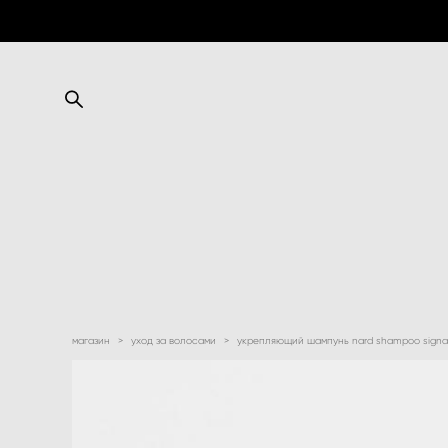
магазин
>
уход за волосами
>
укрепляющий шампунь nard shampoo signat