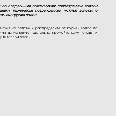
с со следующими показаниями: поврежденные волосы
вивки, термически поврежденные, тусклые волосы, а
емы выпадения волос.
мпуня на ладонь и распределите от корней волос до
ми движениями. Тщательно промойте кожу головы и
уня теплой водой.