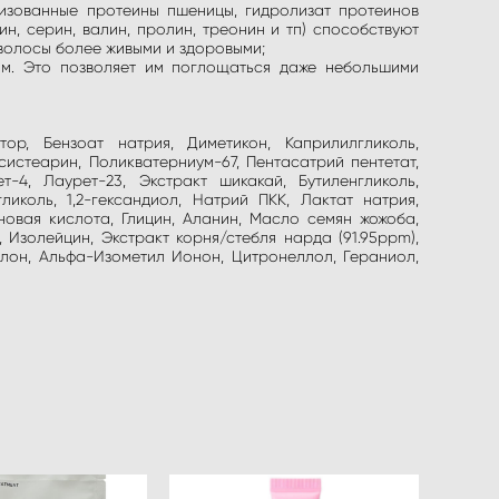
лизованные протеины пшеницы, гидролизат протеинов
н, серин, валин, пролин, треонин и тп) способствуют
волосы более живыми и здоровыми;
м. Это позволяет им поглощаться даже небольшими
ор, Бензоат натрия, Диметикон, Каприлилгликоль,
истеарин, Поликватерниум-67, Пентасатрий пентетат,
-4, Лаурет-23, Экстракт шикакай, Бутиленгликоль,
иколь, 1,2-гександиол, Натрий ПКК, Лактат натрия,
овая кислота, Глицин, Аланин, Масло семян жожоба,
Изолейцин, Экстракт корня/стебля нарда (91.95ppm),
олон, Альфа-Изометил Ионон, Цитронеллол, Гераниол,