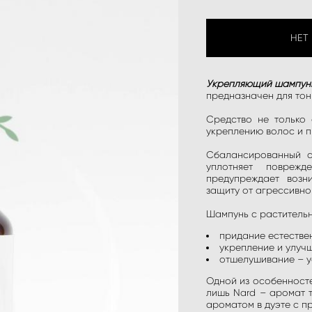
НЕТ
Укрепляющий шампун
предназначен для тон
Средство не только 
укреплению волос и 
Сбалансированный с
уплотняет повреж
предупреждает возн
защиту от агрессивно
Шампунь с раститель
придание естестве
укрепление и улуч
отшелушивание – у
Одной из особенносте
лишь Nard – аромат 
ароматом в дуэте с п