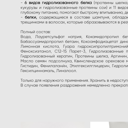
-
6 видов гидролизованного белка
(протеины шелка,
кукурузы и гидролизованные протеины сои) и 11 видо
глубокому питанию, помогают быстрому впитыванию, д
-
белки,
содержащиеся в составе шампуня, обладаю
трещинками в волосах, которые образовываются в рез
Полный состав:
Вода, Лауретсульфат натрия, Кокамидопропил бет
Бабассуамидопропил бетаин, Кокоамфодиацетат динат
Лимонная кислота, Гуара гидроксипропилтримонийх
Феноксиэтанол, С12-15 Парет-3, Гидролизованные п
Гидролизованный кератин, Протеины шелка, Аргинин
Масло семян подсолнуха, Квинслендское ореховое ма
Гистидин, Фенилалани́н, Этилгексилглицерин, Гидро
Гексилциннамаль, Линалоол.
Только для наружного применения. Хранить в недоступ
В случае появления раздражения немедленно прекратит