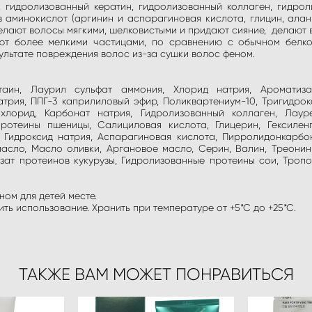
 гидролизованный кератин, гидролизованный коллаген, гидро
в аминокислот (аргинин и аспарагиновая кислота, глицин, алани
елают волосы мягкими, шелковистыми и придают сияние, делают 
т более мелкими частицами, по сравнению с обычном белко
ультате повреждения волос из-за сушки волос феном.
аин, Лаурил сульфат аммония, Хлорид натрия, Ароматизат
рия, ППГ-3 каприлиловый эфир, Поликвартениум-10, Тригидрокс
лорид, Карбонат натрия, Гидролизованный коллаген, Лаурет
ротеины пшеницы, Салициловая кислота, Глицерин, Гексиленгл
, Гидроксид натрия, Аспарагиновая кислота, Пирролидонкарбон
сло, Масло оливки, Аргановое масло, Серин, Валин, Треонин, 
лизат протеинов кукурузы, Гидролизованные протеины сои, Троп
ном для детей месте.
ь использование. Хранить при температуре от +5*С до +25*С.
ТАКЖЕ ВАМ МОЖЕТ ПОНРАВИТЬСЯ