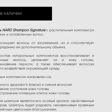
 В НАЛИЧИИ
ь NARD Shampoo Signature
с растительным комплексом
ких и ослабленных волос.
очищает волосы от загрязнений, но и способствует
приданию им дополнительному объема.
остав натуральных компонентов восстанавливает и
денные волосы, увлажняет их и кожу головы,
икновение перхоти, а также обеспечивает волосам
го воздействия окружающей среды.
ным комплексом направлен на:
нного здорового блеска и сияния волосам
шение состояния кожи головы
странение отмерших клеток кожи головы
й шампуня является его особый аромат, свойственный
трав. Шампунь будет радовать ненавязчивым травяным
риятным цветочным благоуханием.