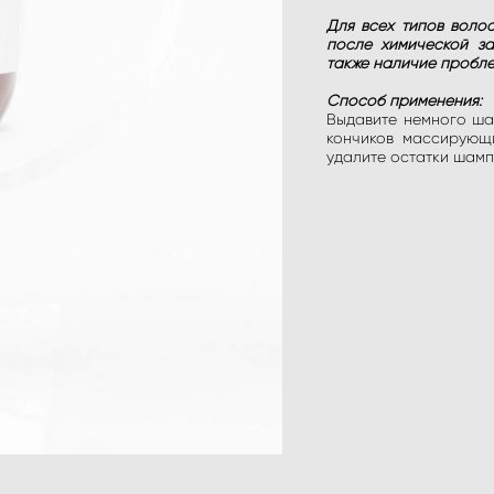
Для всех типов воло
после химической за
также наличие пробл
Способ применения:
Выдавите немного ша
кончиков массирующи
удалите остатки шамп