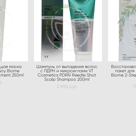
щая маска
Шампунь от выпадения волос
Восстанавл
Soy Biome
с ПДРН и микроиглами VT
пакет для
atment 250ml
Cosmetics PDRN Reedle Shot
Biome 2-Step
Scalp Shampoo 200ml
б.
2 900 pуб.
7