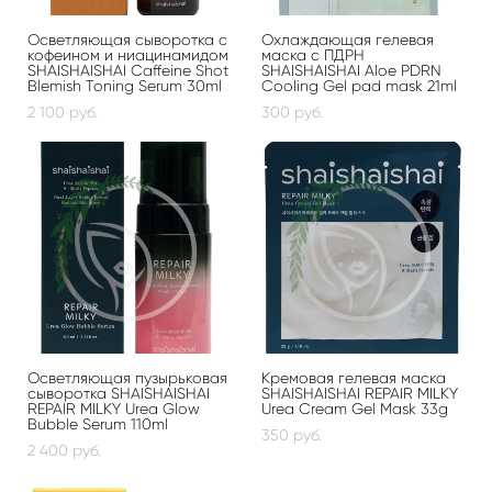
Осветляющая сыворотка с
Охлаждающая гелевая
кофеином и ниацинамидом
маска с ПДРН
SHAISHAISHAI Caffeine Shot
SHAISHAISHAI Aloe PDRN
Blemish Toning Serum 30ml
Cooling Gel pad mask 21ml
2 100 pуб.
300 pуб.
Осветляющая пузырьковая
Кремовая гелевая маска
сыворотка SHAISHAISHAI
SHAISHAISHAI REPAIR MILKY
REPAIR MILKY Urea Glow
Urea Cream Gel Mask 33g
Bubble Serum 110ml
350 pуб.
2 400 pуб.