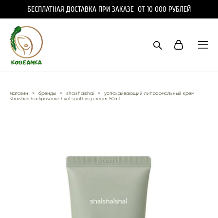
БЕСПЛАТНАЯ ДОСТАВКА ПРИ ЗАКАЗЕ ОТ 10 000 РУБЛЕЙ
магазин
>
бренды
>
shaishaishai
>
успокаивающий липосомальный крем
shaishaishai liposome hyal soothing cream 50ml