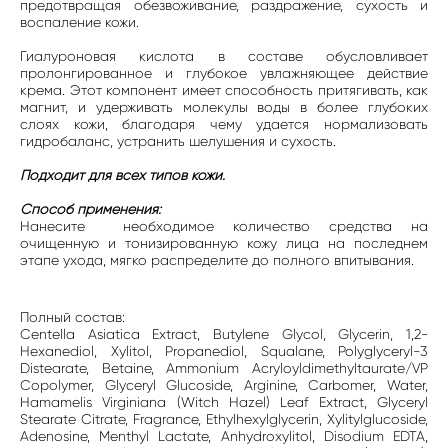
предотвращая обезвоживание, раздражение, сухость и
воспаление кожи.
Гиалуроновая кислота в составе обусловливает
пролонгированное и глубокое увлажняющее действие
крема. Этот компонент имеет способность притягивать, как
магнит, и удерживать молекулы воды в более глубоких
слоях кожи, благодаря чему удается нормализовать
гидробаланс, устранить шелушения и сухость.
Подходит для всех типов кожи.
Способ применения:
Нанесите необходимое количество средства на
очищенную и тонизированную кожу лица на последнем
этапе ухода, мягко распределите до полного впитывания.
Полный состав:
Centella Asiatica Extract, Butylene Glycol, Glycerin, 1,2-
Hexanediol, Xylitol, Propanediol, Squalane, Polyglyceryl-3
Distearate, Betaine, Ammonium Acryloyldimethyltaurate/VP
Copolymer, Glyceryl Glucoside, Arginine, Carbomer, Water,
Hamamelis Virginiana (Witch Hazel) Leaf Extract, Glyceryl
Stearate Citrate, Fragrance, Ethylhexylglycerin, Xylitylglucoside,
Adenosine, Menthyl Lactate, Anhydroxylitol, Disodium EDTA,