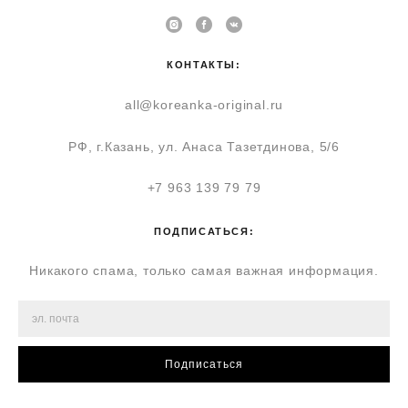
КОНТАКТЫ:
all@koreanka-original.ru
РФ, г.Казань, ул. Анаса Тазетдинова, 5/6
+7 963 139 79 79
ПОДПИСАТЬСЯ:
Никакого спама, только самая важная информация.
Подписаться