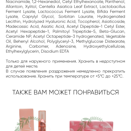
Niacinamide, 1,2-Hexanediol, Cetyl Ethylhexanoate, Panthenol,
Allantoin, Xylitol, Centella Asiatica Leaf Extract, Lactobacillus
Ferment Lysate, Lactococcus Ferment Lysate, Bifida Ferment
Lysate, Caprylyl Glycol, Sorbitan Laurate, Hydrogenated
Lecithin, Hydrolyzed Hyaluronic Acid, Tocopherol, Asiaticoside,
Madecassic Acid, Asiatic Acid, Acetyl Dipeptide-1 Cetyl Ester,
Acetyl Hexapeptide-1, Palmitoyl Tripeptide-5, Beta-Glucan,
Ceramide NP, Acetyl Octapeptide-3 hydrogenated, Vegetable
Oil, Behenyl Alcohol, Polyglyceryl-3, Methylglucose Distearate,
Arginine, Carbomer, Adenosine, Hydroxyethylcellulose,
Ethylhexylglycerin, Disodium EDTA
Только для наружного применения. Хранить в недоступном
для детей месте.
В случае появления раздражения немедленно прекратить
использование. Хранить при температуре от +5*С до +25*С.
ТАКЖЕ ВАМ МОЖЕТ ПОНРАВИТЬСЯ