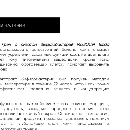
 В НАЛИЧИИ
 крем с лизатом бифидобактерий MIXSOON Bifida
ормализовать естественный баланс кожи, снижает
счет укрепления защитных функций кожи, не дает влаги
ает кожу питательными веществами. Кроме того,
ушиванию ороговевших клеток, помогает выровнять
рова.
экстракт бифидобактерий был получен методом
ой температуре в течение 72 часов, чтобы как можно
ффективность полезных веществ и концентрацию
функциональным действием - разглаживает морщины,
т упругость, замедляет процессы старения. Также
танавливает кожный покров. Специальная технология,
отовлении продукта, позволяет доставлять максимум
ратов в глубочайшие слои кожи, омолаживая и
 клеточном уровне.