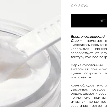
2 790 pуб.
НЕТ
Восстанавливающий
Cream
помогает н
чувствительность за 
испариться, насыщ
способствует отшел
текстуру кожного пок
Ферментированный 
экстракции при низк
лучше сохранить э
компонентов.
Крем обладает много
увлажняет, повышае
отшелушивает и восс
применяемая при изг
активных концент
восстанавливая её на