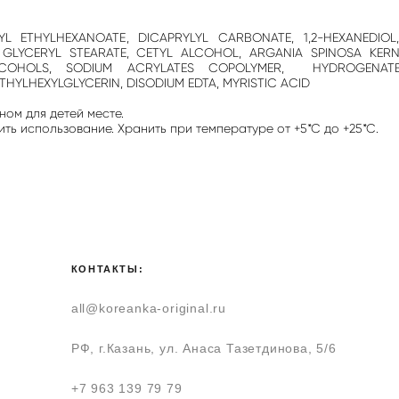
L ETHYLHEXANOATE, DICAPRYLYL CARBONATE, 1,2-HEXANEDIO
, GLYCERYL STEARATE, CETYL ALCOHOL, ARGANIA SPINOSA KERNEL
 ALCOHOLS, SODIUM ACRYLATES COPOLYMER, HYDROGENATE
HYLHEXYLGLYCERIN, DISODIUM EDTA, MYRISTIC ACID
ном для детей месте.
ь использование. Хранить при температуре от +5*С до +25*С.
КОНТАКТЫ:
all@koreanka-original.ru
РФ, г.Казань, ул. Анаса Тазетдинова, 5/6
+7 963 139 79 79