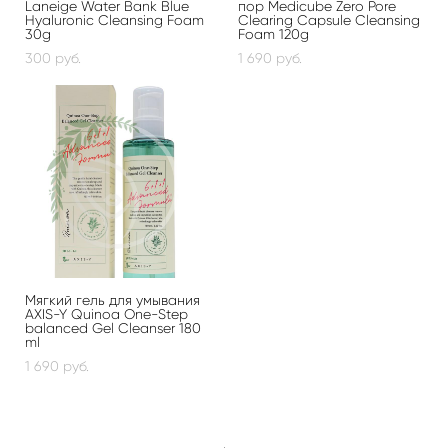
Laneige Water Bank Blue
пор Medicube Zero Pore
Hyaluronic Cleansing Foam
Clearing Capsule Cleansing
30g
Foam 120g
300 pуб.
1 690 pуб.
Мягкий гель для умывания
AXIS-Y Quinoa One-Step
balanced Gel Cleanser 180
ml
1 690 pуб.