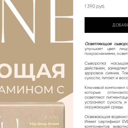
1 390 pуб.
ДОБАВ
Осветляющая сыворо
улучшает цвет ли
покраснениями, освет
Сыворотка насыщае
действием, замедляет
здоровое сияние. Та
сухости, питает и во
Ключевой компонент с
которые отличаютс
осветляют пигментаци
устраняют сухость и
окружающей среды.
Освежающая водяниста
Имеет сертификат EV
компонентов животн