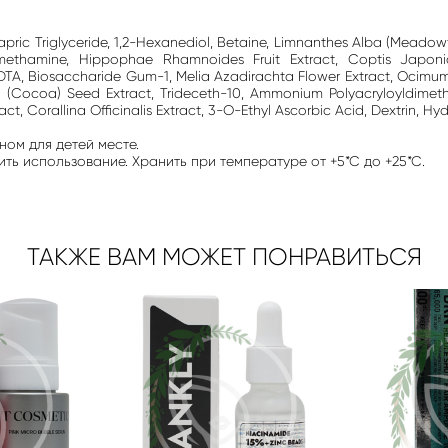
apric Triglyceride, 1,2-Hexanediol, Betaine, Limnanthes Alba (Meadow
omethamine, Hippophae Rhamnoides Fruit Extract, Coptis Japoni
EDTA, Biosaccharide Gum-1, Melia Azadirachta Flower Extract, Ocimu
(Cocoa) Seed Extract, Trideceth-10, Ammonium Polyacryloyldimethyl
 Corallina Officinalis Extract, 3-O-Ethyl Ascorbic Acid, Dextrin, Hyd
ном для детей месте.
ь использование. Хранить при температуре от +5*С до +25*С.
ТАКЖЕ ВАМ МОЖЕТ ПОНРАВИТЬСЯ