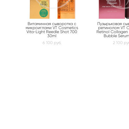
Витаминная сыворотка с
Пузырьковая сы
микроиглами VT Cosmetics
ретинолом VT C
Vita-Light Reedle Shot 700
Retinol Collagen 
30ml
Bubble Serum
6 100 pуб.
2 100 pу