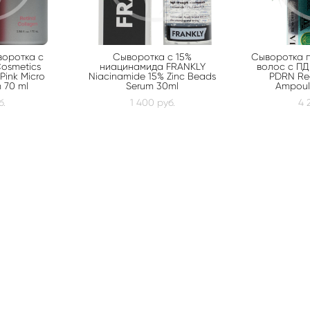
воротка с
Сыворотка с 15%
Сыворотка 
osmetics
ниацинамида FRANKLY
волос с ПД
Pink Micro
Niacinamide 15% Zinc Beads
PDRN Ree
 70 ml
Serum 30ml
Ampoul
б.
1 400 pуб.
4 