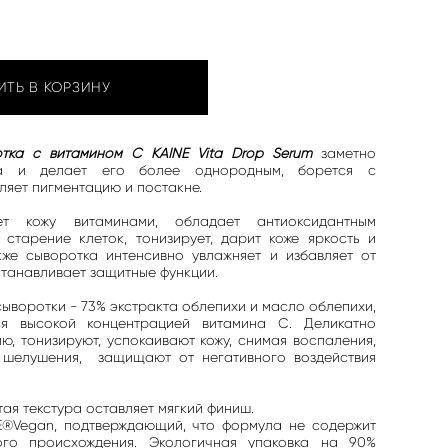
ИТЬ В КОРЗИНУ
тка с витамином С KAINE Vita Drop Serum
заметно
ца и делает его более однородным, борется с
ляет пигментацию и постакне.
т кожу витаминами, обладает антиоксидантным
 старение клеток, тонизирует, дарит коже яркость и
кже сыворотка интенсивно увлажняет и избавляет от
сстанавливает защитные функции.
ыворотки - 73% экстракта облепихи и масло облепихи,
я высокой концентрацией витамина C. Деликатно
ю, тонизируют, успокаивают кожу, снимая воспаления,
 шелушения, защищают от негативного воздействия
я текстура оставляет мягкий финиш.
E®Vegan, подтверждающий, что формула не содержит
ого происхождения. Экологичная упаковка на 90%