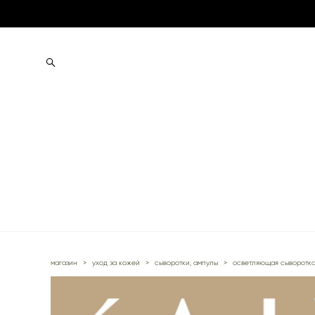
магазин
>
уход за кожей
>
сыворотки, ампулы
>
осветляющая сыворотка 