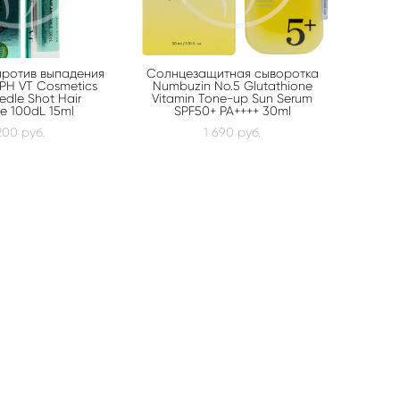
против выпадения
Солнцезащитная сыворотка
РН VT Cosmetics
Numbuzin No.5 Glutathione
dle Shot Hair
Vitamin Tone-up Sun Serum
e 100dL 15ml
SPF50+ PA++++ 30ml
200 pуб.
1 690 pуб.