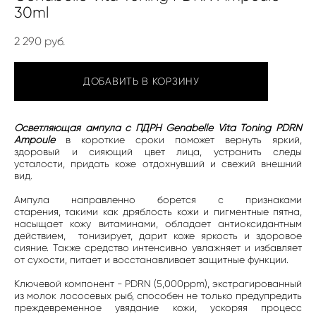
30ml
2 290 pуб.
ДОБАВИТЬ В КОРЗИНУ
Осветляющая ампула с ПДРН Genabelle Vita Toning PDRN
Ampoule
в короткие сроки поможет вернуть яркий,
здоровый и сияющий цвет лица, устранить следы
усталости, придать коже отдохнувший и свежий внешний
вид.
Ампула направленно борется с признаками
старения, такими как дряблость кожи и пигментные пятна,
насыщает кожу витаминами, обладает антиоксидантным
действием, тонизирует, дарит коже яркость и здоровое
сияние. Также средство интенсивно увлажняет и избавляет
от сухости, питает и восстанавливает защитные функции.
Ключевой компонент - PDRN (5,000ppm), экстрагированный
из молок лососевых рыб, способен не только предупредить
преждевременное увядание кожи, ускоряя процесс