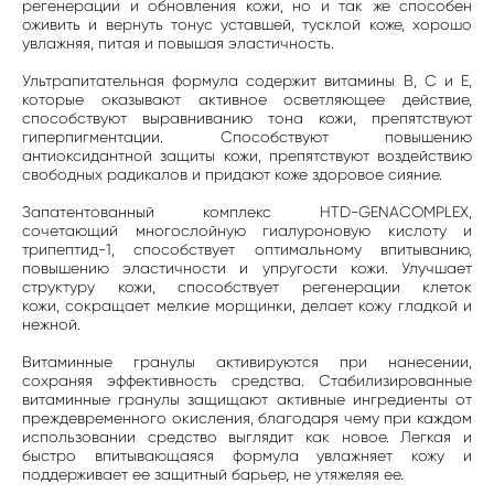
регенерации и обновления кожи, но и так же способен
оживить и вернуть тонус уставшей, тусклой коже, хорошо
увлажняя, питая и повышая эластичность.
Ультрапитательная формула содержит витамины B, C и E,
которые оказывают активное осветляющее действие,
способствуют выравниванию тона кожи, препятствуют
гиперпигментации. Способствуют повышению
антиоксидантной защиты кожи, препятствуют воздействию
свободных радикалов и придают коже здоровое сияние.
Запатентованный комплекс HTD-GENACOMPLEX,
сочетающий многослойную гиалуроновую кислоту и
трипептид-1, способствует оптимальному впитыванию,
повышению эластичности и упругости кожи. Улучшает
структуру кожи, способствует регенерации клеток
кожи, сокращает мелкие морщинки, делает кожу гладкой и
нежной.
Витаминные гранулы активируются при нанесении,
сохраняя эффективность средства. Стабилизированные
витаминные гранулы защищают активные ингредиенты от
преждевременного окисления, благодаря чему при каждом
использовании средство выглядит как новое. Легкая и
быстро впитывающаяся формула увлажняет кожу и
поддерживает ее защитный барьер, не утяжеляя ее.