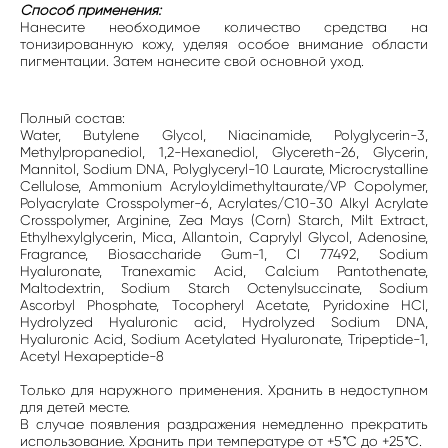
Способ применения:
Нанесите необходимое количество средства на
тонизированную кожу, уделяя особое внимание области
пигментации. Затем нанесите свой основной уход.
Полный состав:
Water, Butylene Glycol, Niacinamide, Polyglycerin-3,
Methylpropanediol, 1,2-Hexanediol, Glycereth-26, Glycerin,
Mannitol, Sodium DNA, Polyglyceryl-10 Laurate, Microcrystalline
Cellulose, Ammonium Acryloyldimethyltaurate/VP Copolymer,
Polyacrylate Crosspolymer-6, Acrylates/C10-30 Alkyl Acrylate
Crosspolymer, Arginine, Zea Mays (Corn) Starch, Milt Extract,
Ethylhexylglycerin, Mica, Allantoin, Caprylyl Glycol, Adenosine,
Fragrance, Biosaccharide Gum-1, CI 77492, Sodium
Hyaluronate, Tranexamic Acid, Calcium Pantothenate,
Maltodextrin, Sodium Starch Octenylsuccinate, Sodium
Ascorbyl Phosphate, Tocopheryl Acetate, Pyridoxine HCl,
Hydrolyzed Hyaluronic acid, Hydrolyzed Sodium DNA,
Hyaluronic Acid, Sodium Acetylated Hyaluronate, Tripeptide-1,
Acetyl Hexapeptide-8
Только для наружного применения. Хранить в недоступном
для детей месте.
В случае появления раздражения немедленно прекратить
использование. Хранить при температуре от +5*С до +25*С.