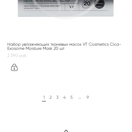
Набор увлажняющих тканевых масок VT Cosmetics Cica-
Exosome Moisture Mask 20 шт
2 390 pуб.
...
1
2
3
4
5
9