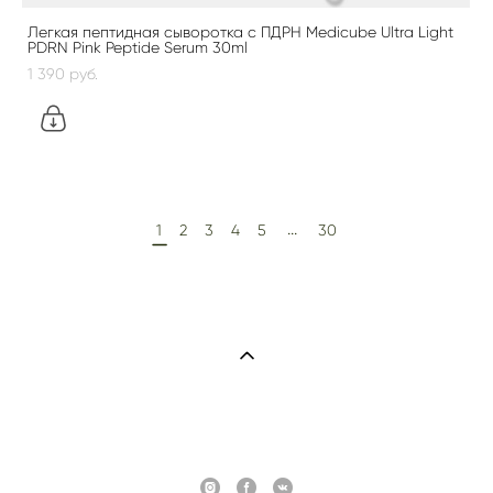
Легкая пептидная сыворотка с ПДРН Medicube Ultra Light
PDRN Pink Peptide Serum 30ml
1 390 pуб.
...
1
2
3
4
5
30