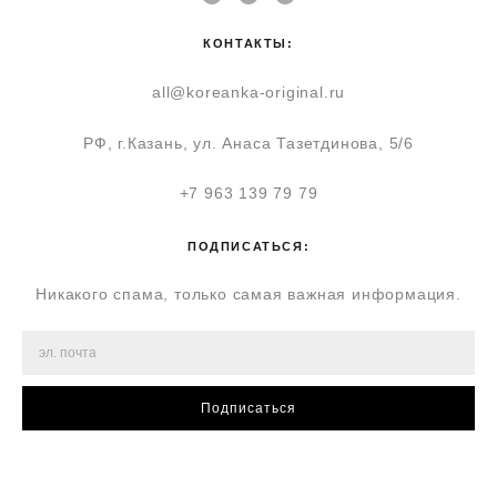
КОНТАКТЫ:
all@koreanka-original.ru
РФ, г.Казань, ул. Анаса Тазетдинова, 5/6
+7 963 139 79 79
ПОДПИСАТЬСЯ:
Никакого спама, только самая важная информация.
Подписаться