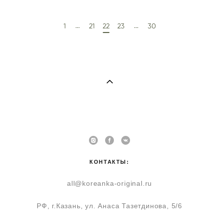
...
...
1
21
22
23
30
КОНТАКТЫ:
all@koreanka-original.ru
РФ, г.Казань, ул. Анаса Тазетдинова, 5/6