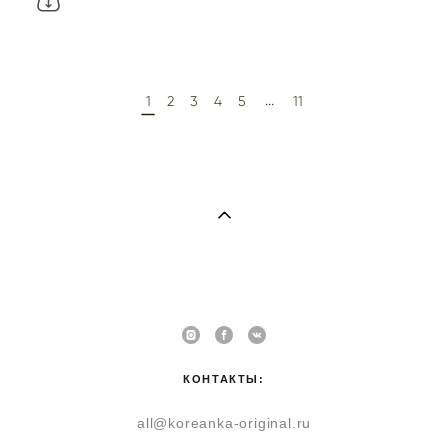
...
1
2
3
4
5
11
КОНТАКТЫ:
all@koreanka-original.ru