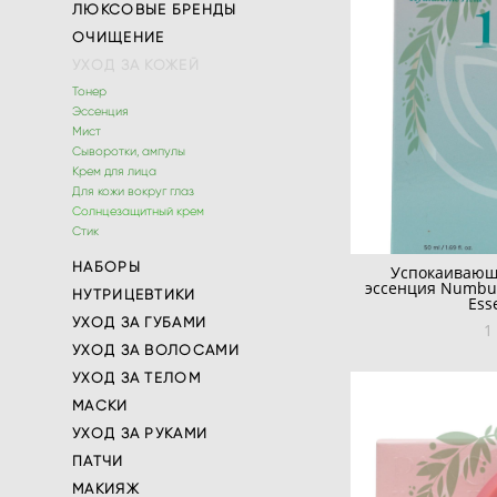
ЛЮКСОВЫЕ БРЕНДЫ
ОЧИЩЕНИЕ
УХОД ЗА КОЖЕЙ
Тонер
Эссенция
Мист
Сыворотки, ампулы
Крем для лица
Для кожи вокруг глаз
Солнцезащитный крем
Стик
НАБОРЫ
Успокаивающ
эссенция Numbuzi
НУТРИЦЕВТИКИ
Ess
УХОД ЗА ГУБАМИ
1
УХОД ЗА ВОЛОСАМИ
УХОД ЗА ТЕЛОМ
МАСКИ
УХОД ЗА РУКАМИ
ПАТЧИ
МАКИЯЖ