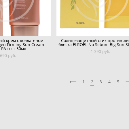
й крем с коллагеном
Солнцезащитный стик против жи
gen Firming Sun Cream
блеска ELROEL No Sebum Big Sun St
 PA++++ 50мл
1 390 pуб.
 690 pуб.
1
2
3
4
5