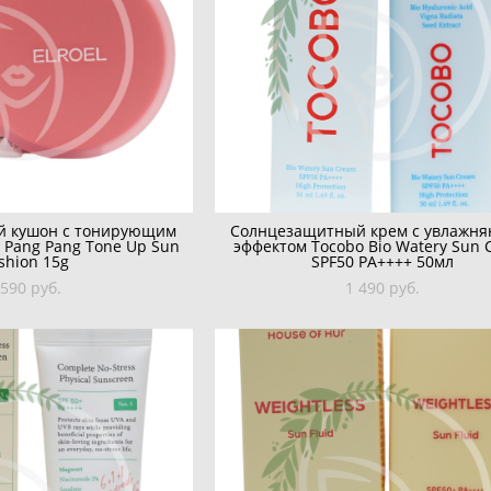
й кушон с тонирующим
Солнцезащитный крем с увлажн
 Pang Pang Tone Up Sun
эффектом Tocobo Bio Watery Sun 
shion 15g
SPF50 PA++++ 50мл
 590 pуб.
1 490 pуб.