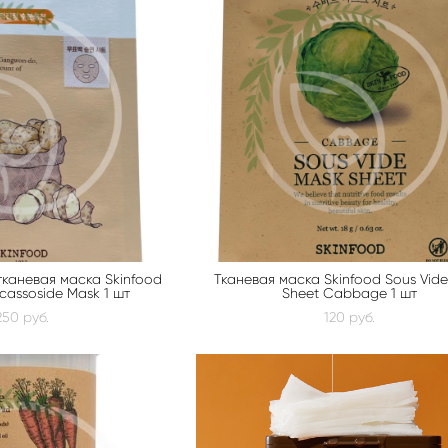
каневая маска Skinfood
Тканевая маска Skinfood Sous Vid
assoside Mask 1 шт
Sheet Cabbage 1 шт
250 pуб.
120 pуб.