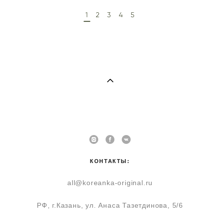
1
2
3
4
5
КОНТАКТЫ:
all@koreanka-original.ru
РФ, г.Казань, ул. Анаса Тазетдинова, 5/6