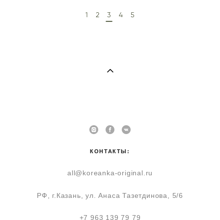
1
2
3
4
5
КОНТАКТЫ:
all@koreanka-original.ru
РФ, г.Казань, ул. Анаса Тазетдинова, 5/6
+7 963 139 79 79