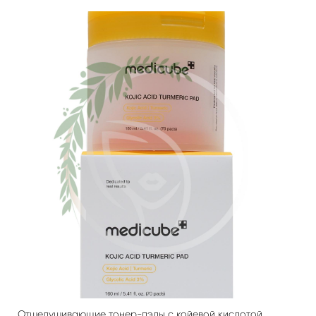
Отшелушивающие тонер-пэды с койевой кислотой