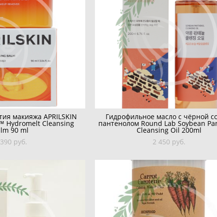
тия макияжа APRILSKIN
Гидрофильное масло с чёрной с
™ Hydromelt Cleansing
пантенолом Round Lab Soybean Pa
lm 90 ml
Cleansing Oil 200ml
 390 pуб.
2 450 pуб.