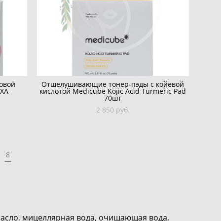
овой
Отшелушивающие тонер-пэды с койевой
TXA
кислотой Medicube Kojic Acid Turmeric Pad
70шт
2 850 pуб.
8
масло, мицеллярная вода, очищающая вода,