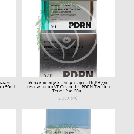
ьзам
Увлажняющие тонер-пэды с ПДРН для
alm 50ml
сияния кожи VT Cosmetics PDRN Tension
Toner Pad 60шт
2 390 pуб.