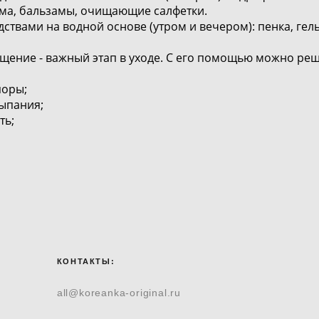
а, бальзамы, очищающие салфетки.
дствами на водной основе (утром и вечером): пенка, гел
щение - важный этап в уходе. С его помощью можно ре
поры;
ыпания;
ть;
КОНТАКТЫ:
all@koreanka-original.ru