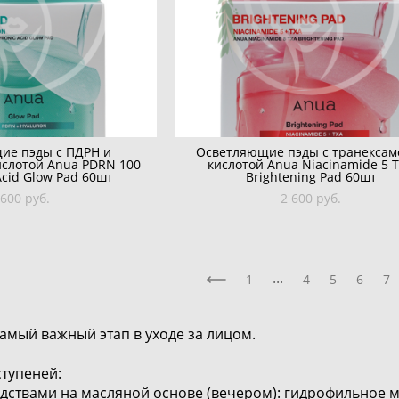
ие пэды с ПДРН и
Осветляющие пэды с транексам
ислотой Anua PDRN 100
кислотой Anua Niacinamide 5 
Acid Glow Pad 60шт
Brightening Pad 60шт
 600 pуб.
2 600 pуб.
...
1
4
5
6
7
 самый важный этап в уходе за лицом.
ступеней:
дствами на масляной основе (вечером): гидрофильное 