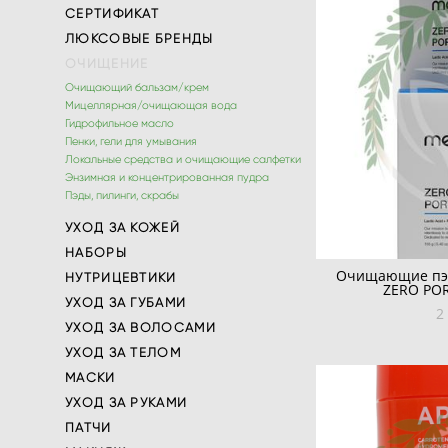
СЕРТИФИКАТ
ЛЮКСОВЫЕ БРЕНДЫ
ОЧИЩЕНИЕ
Очищающий бальзам/крем
Мицеллярная/очищающая вода
Гидрофильное масло
Пенки, гели для умывания
Локальные средства и очищающие салфетки
Энзимная и концентрированная пудра
Пэды, пилинги, скрабы
УХОД ЗА КОЖЕЙ
НАБОРЫ
Очищающие пэд
НУТРИЦЕВТИКИ
ZERO POR
УХОД ЗА ГУБАМИ
2
УХОД ЗА ВОЛОСАМИ
УХОД ЗА ТЕЛОМ
МАСКИ
УХОД ЗА РУКАМИ
ПАТЧИ