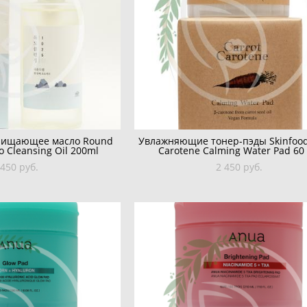
чищающее масло Round
Увлажняющие тонер-пэды Skinfood
 Cleansing Oil 200ml
Carotene Calming Water Pad 60
 450 pуб.
2 450 pуб.