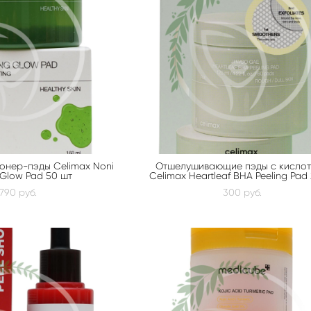
онер-пэды Celimax Noni
Отшелушивающие пэды с кисло
Glow Pad 50 шт
Celimax Heartleaf BHA Peeling Pad
 790 pуб.
300 pуб.