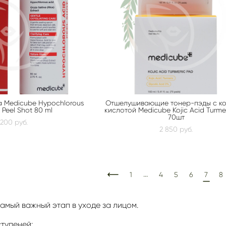
 Medicube Hypochlorous
Отшелушивающие тонер-пэды с к
 Peel Shot 80 ml
кислотой Medicube Kojic Acid Turme
70шт
 200 pуб.
2 850 pуб.
...
1
4
5
6
7
8
самый важный этап в уходе за лицом.
ступеней: