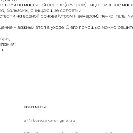
дствами на масляной основе (вечером): гидрофильное мас
а, бальзамы, очищающие салфетки.
ствами на водной основе (утром и вечером): пенка, гель, м
ение - важный этап в уходе. С его помощью можно решит
оры;
ыпания;
ть;
КОНТАКТЫ:
all@koreanka-original.ru