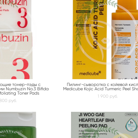
ющие тонер-пэды с
Пилинг-сыворотка с койевой кис
и Numbuzin No.3 Bifida
Medicube Kojic Acid Turmeric Peel Sh
foliating Toner Pads
1 900 pуб.
 800 pуб.