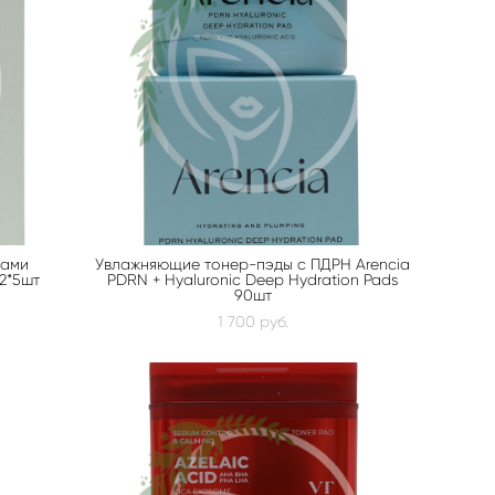
тами
Увлажняющие тонер-пэды с ПДРН Arencia
 2*5шт
PDRN + Hyaluronic Deep Hydration Pads
90шт
1 700 pуб.