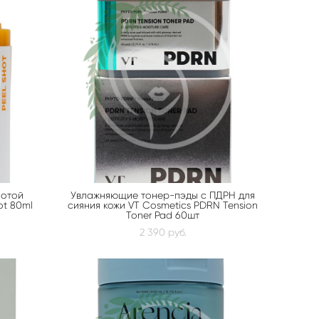
лотой
Увлажняющие тонер-пэды с ПДРН для
ot 80ml
сияния кожи VT Cosmetics PDRN Tension
Toner Pad 60шт
2 390 pуб.