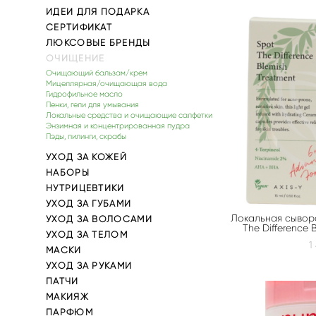
ИДЕИ ДЛЯ ПОДАРКА
СЕРТИФИКАТ
ЛЮКСОВЫЕ БРЕНДЫ
ОЧИЩЕНИЕ
Очищающий бальзам/крем
Мицеллярная/очищающая вода
Гидрофильное масло
Пенки, гели для умывания
Локальные средства и очищающие салфетки
Энзимная и концентрированная пудра
Пэды, пилинги, скрабы
УХОД ЗА КОЖЕЙ
НАБОРЫ
НУТРИЦЕВТИКИ
УХОД ЗА ГУБАМИ
Локальная сыворо
УХОД ЗА ВОЛОСАМИ
The Difference 
УХОД ЗА ТЕЛОМ
1
МАСКИ
УХОД ЗА РУКАМИ
ПАТЧИ
МАКИЯЖ
ПАРФЮМ