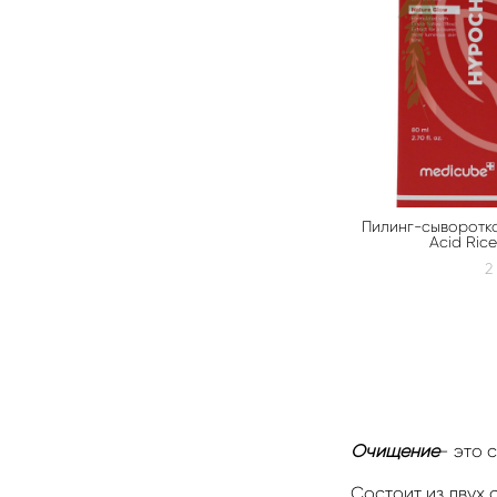
Пилинг-сыворотка
Acid Rice
2
Очищение
- это 
Состоит из двух 