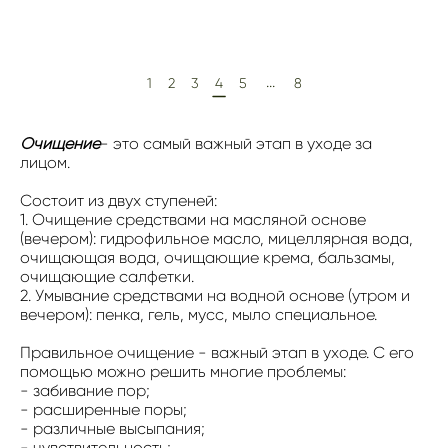
...
1
2
3
4
5
8
Очищение
- это самый важный этап в уходе за
лицом.
Состоит из двух ступеней:
1. Очищение средствами на масляной основе
(вечером): гидрофильное масло, мицеллярная вода,
очищающая вода, очищающие крема, бальзамы,
очищающие салфетки.
2. Умывание средствами на водной основе (утром и
вечером): пенка, гель, мусс, мыло специальное.
Правильное очищение - важный этап в уходе. С его
помощью можно решить многие проблемы:
- забивание пор;
- расширенные поры;
- различные высыпания;
- чувствительность;