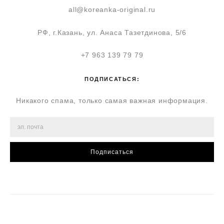
all@koreanka-original.ru
РФ, г.Казань, ул. Анаса Тазетдинова, 5/6
+7 963 139 79 79
ПОДПИСАТЬСЯ:
Никакого спама, только самая важная информация.
Подписаться