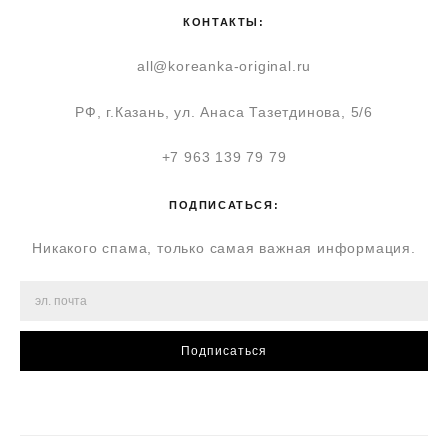
КОНТАКТЫ:
all@koreanka-original.ru
РФ, г.Казань, ул. Анаса Тазетдинова, 5/6
+7 963 139 79 79
ПОДПИСАТЬСЯ:
Никакого спама, только самая важная информация.
Подписаться