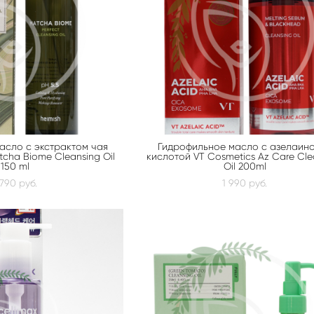
асло с экстрактом чая
Гидрофильное масло с азелаин
tcha Biome Cleansing Oil
кислотой VT Cosmetics Az Care Cle
150 ml
Oil 200ml
 790 pуб.
1 990 pуб.