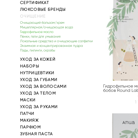
СЕРТИФИКАТ
ЛЮКСОВЫЕ БРЕНДЫ
ОЧИЩЕНИЕ
Очищающий бальзам/крем
Мицеллярная/очищающая вода
Гидрофильное масло
Пенки, гели для умывания
Локальные средства и очищающие салфетки
Энзимная и концентрированная пудра
Пэды, пилинги, скрабы
УХОД ЗА КОЖЕЙ
НАБОРЫ
НУТРИЦЕВТИКИ
УХОД ЗА ГУБАМИ
Гидрофильное м
УХОД ЗА ВОЛОСАМИ
бобов Round Lab
УХОД ЗА ТЕЛОМ
МАСКИ
1
УХОД ЗА РУКАМИ
ПАТЧИ
МАКИЯЖ
ПАРФЮМ
ЗУБНАЯ ПАСТА