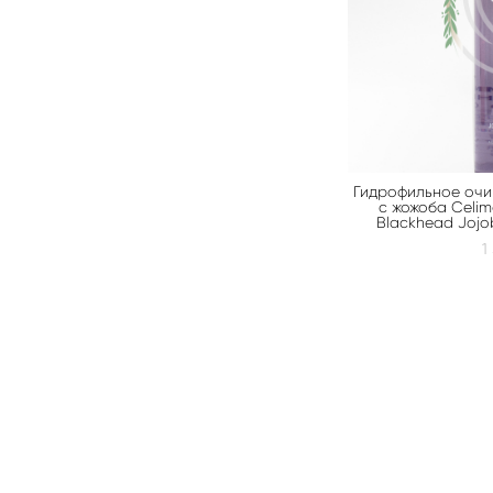
Гидрофильное оч
с жожоба Celim
Blackhead Jojob
1