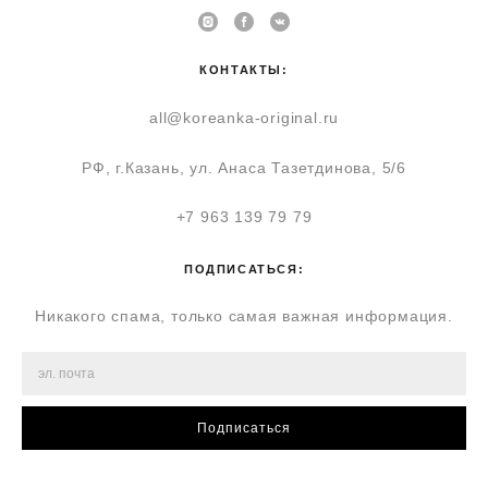
КОНТАКТЫ:
all@koreanka-original.ru
РФ, г.Казань, ул. Анаса Тазетдинова, 5/6
+7 963 139 79 79
ПОДПИСАТЬСЯ:
Никакого спама, только самая важная информация.
Подписаться