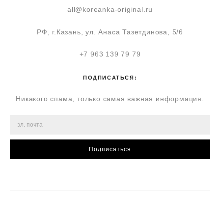
all@koreanka-original.ru
РФ, г.Казань, ул. Анаса Тазетдинова, 5/6
+7 963 139 79 79
ПОДПИСАТЬСЯ:
Никакого спама, только самая важная информация.
Подписаться